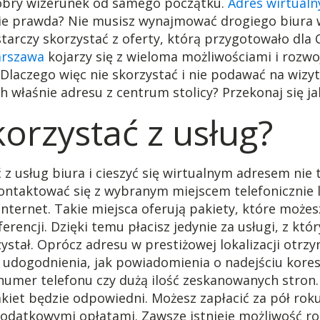
dobry wizerunek od samego początku.
Adres wirtual
ie prawda? Nie musisz wynajmować drogiego biura 
arczy skorzystać z oferty, którą przygotowało dla 
arszawa
kojarzy się z wieloma możliwościami i rozw
Dlaczego więc nie skorzystać i nie podawać na wizy
h właśnie adresu z centrum stolicy? Przekonaj się jak
korzystać z usług?
 z usług biura i cieszyć się wirtualnym adresem nie 
ontaktować się z wybranym miejscem telefonicznie 
internet. Takie miejsca oferują pakiety, które może
erencji. Dzięki temu płacisz jedynie za usługi, z któr
ystał. Oprócz adresu w prestiżowej lokalizacji otrz
e udogodnienia, jak powiadomienia o nadejściu kore
umer telefonu czy dużą ilość zeskanowanych stron.
pakiet będzie odpowiedni. Możesz zapłacić za pół roku
dodatkowymi opłatami. Zawsze istnieje możliwość ro