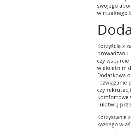
swojego abon
wirtualnego b
Doda
Korzyścią z z
prowadzaniu 
czy wsparcie
wieloletnim 
Dodatkową op
rozwiązanie 
czy rekrutacj
Komfortowe w
i ułatwią pr
Korzystanie 
każdego właśc