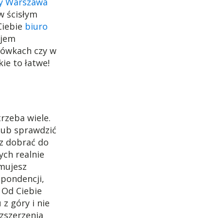
ny Warszawa
w ścisłym
Ciebie
biuro
ojem
tówkach czy w
ie to łatwe!
trzeba wiele.
lub sprawdzić
sz dobrać do
ych realnie
ymujesz
spondencji,
 Od Ciebie
 z góry i nie
zszerzenia