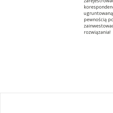
zarejestrowa
korespondenc
ugruntowaną p
pewnością po
zainwestować
rozwiązania!