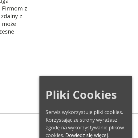
ługa
. Firmom z
 zdalny z
m może
zesne
Pliki Cookies
Serwis wykorzystuje pliki cookies.
Korzystając ze strony wyrażasz
zgodę na wykorzystywanie plików
cookies.
Dowiedz się więcej.