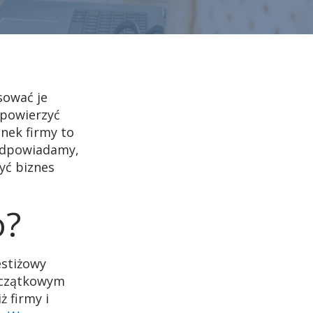
sować je
 powierzyć
nek firmy to
Podpowiadamy,
żyć biznes
o?
estiżowy
początkowym
ż firmy i