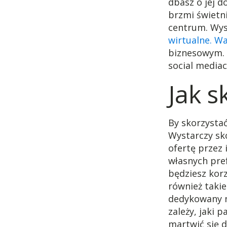
dbasz o jej 
brzmi świetn
centrum. Wyst
wirtualne. W
biznesowym. 
social mediac
Jak s
By skorzystać
Wystarczy sk
ofertę przez 
własnych pref
będziesz korz
również taki
dedykowany n
zależy, jaki 
martwić się 