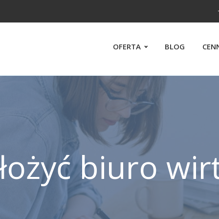
OFERTA
BLOG
CEN
ałożyć biuro wir