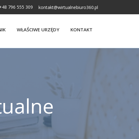
+48 796 555 309
kontakt@wirtualnebiuro360.pl
NIK
WŁAŚCIWE URZĘDY
KONTAKT
tualne