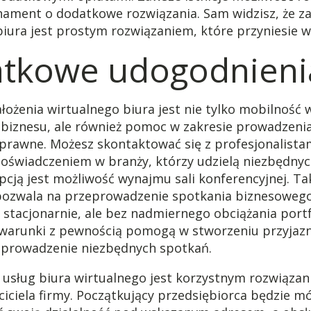
ament o dodatkowe rozwiązania. Sam widzisz, że za
iura jest prostym rozwiązaniem, które przyniesie wi
tkowe udogodnieni
ałożenia wirtualnego biura jest nie tylko mobilność 
biznesu, ale również pomoc w zakresie prowadzeni
 prawne. Możesz skontaktować się z profesjonalista
doświadczeniem w branży, którzy udzielą niezbędnych
cją jest możliwość wynajmu sali konferencyjnej. Ta
pozwala na przeprowadzenie spotkania biznesowego
i stacjonarnie, ale bez nadmiernego obciążania portf
arunki z pewnością pomogą w stworzeniu przyjazn
zeprowadzenie niezbędnych spotkań.
z usług biura wirtualnego jest korzystnym rozwiązan
iciela firmy. Początkujący przedsiębiorca będzie m