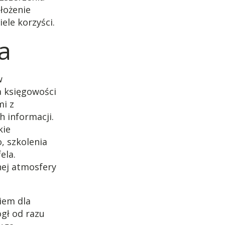
łożenie
ele korzyści.
a
w
a księgowości
mi z
 informacji.
kie
, szkolenia
ela.
ej atmosfery
iem dla
ógł od razu