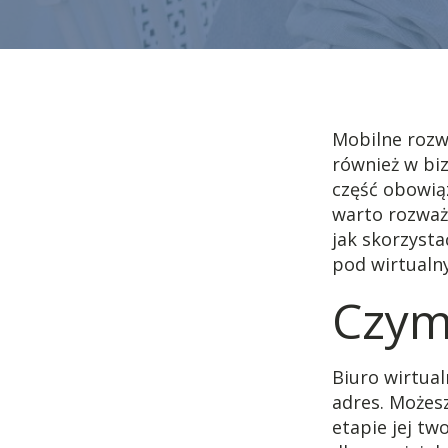
Mobilne rozw
również w biz
część obowią
warto rozważ
jak skorzysta
pod wirtualn
Czym 
Biuro wirtua
adres. Możes
etapie jej tw